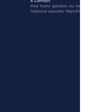
6. Contact
Pour toute question ou demande d'informa
l'adresse suivante :
https://www.centaure-mark