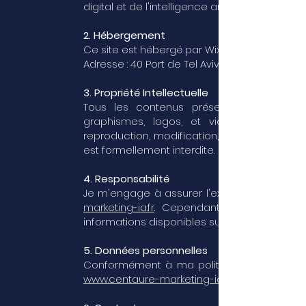
digital et de l'intelligence artificielle.
2. Hébergement
Ce site est hébergé par Wix.com Ltd.
Adresse : 40 Port de Tel Aviv, Tel Aviv Jaffa, 635
3. Propriété Intellectuelle
Tous les contenus présents sur
graphismes, logos, et vidéos, sont ma pr
reproduction, modification, distribution ou 
est formellement interdite.
4. Responsabilité
Je m'engage à assurer l'exactitude et la m
marketing-ia.fr
. Cependant, je ne peux gara
informations disponibles sur le site.
5. Données personnelles
Conformément à ma politique de confidenti
www.centaure-marketing-ia.fr