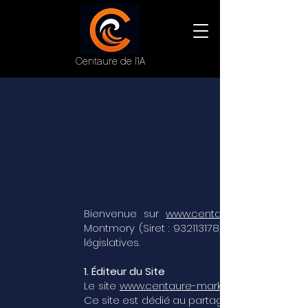
Centaure de l'IA
Bienvenue sur
www.centaure-marketing-ia.
Montmory (Siret :
932113178)
législatives.
1. Éditeur du Site
Le site
www.centaure-marketing-ia.fr
Ce site est dédié au partage de mes conna