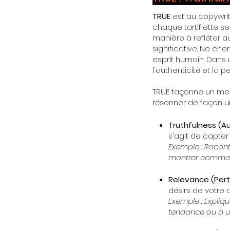
TRUE
est au copywriti
chaque tartiflette s
manière à refléter 
significative. Ne ch
esprit humain. Dans 
l'authenticité et la p
TRUE façonne un mess
résonner de façon un
Truthfulness (Au
s'agit de capter
Exemple : Racont
montrer comment
Relevance (Per
désirs de votre 
Exemple : Expliq
tendance ou à un