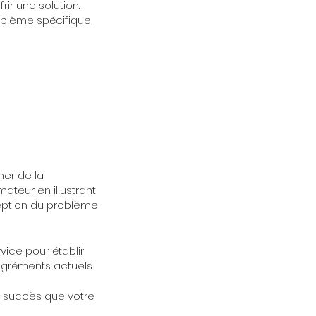
ir une solution.
oblème spécifique,
ner de la
ateur en illustrant
ception du problème
rvice pour établir
sagréments actuels
s succès que votre