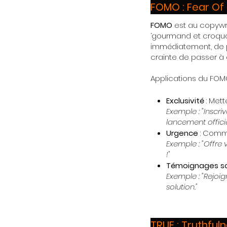
FOMO : Fear Of
FOMO
est au copywrit
‘gourmand et croqua
immédiatement, de pe
crainte de passer à 
Applications du FOMO
Exclusivité
: Mett
Exemple : "Inscr
lancement officie
Urgence
: Commu
Exemple : "Offre 
!"
Témoignages s
Exemple : "Rejoig
solution."
TRUE : Truthfu