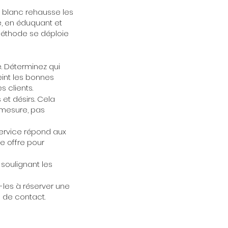
in blanc rehausse les
e, en éduquant et
 méthode se déploie
e. Déterminez qui
eint les bonnes
 clients.
et désirs. Cela
 mesure, pas
ervice répond aux
e offre pour
soulignant les
-les à réserver une
 de contact.