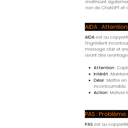
maîtrisant égalem
non de ChatGPT et de 
AIDA : Attention
AIDA
est au copywrit
l'ingrédient incontou
message clair et eng
avant des avantages u
Attention
: Capt
Intérêt
: Mainten
Désir
: Mettre e
incontournable.
Action
: Motiver 
PAS : Problème,
PAS
est au copywriti