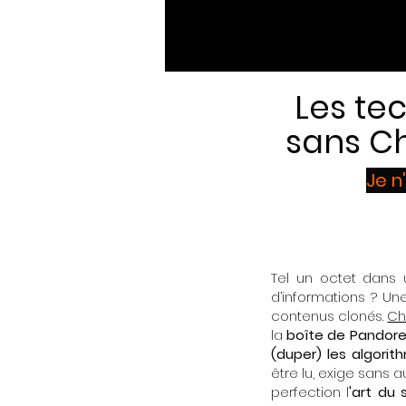
Les te
sans Ch
Je n
Tel un octet dans 
d’informations ? Un
contenus clonés.
Ch
la
boîte de Pandor
(duper) les algorit
être lu, exige sans
perfection l
'art du 