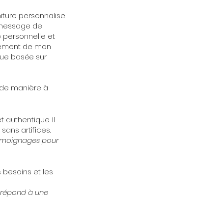
niture personnalise
e message de
 personnelle et
ctement de mon
que basée sur
e de manière à
authentique. Il
sans artifices.
 témoignages pour
s besoins et les
u répond à une