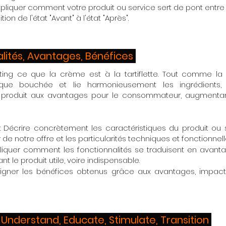
xpliquer comment votre produit ou service sert de pont entre 
ition de l'état "Avant" à l'état "Après".
alités, Avantages, Bénéfices
ting ce que la crème est à la tartiflette. Tout comme l
aque bouchée et lie harmonieusement les ingrédients,
u produit aux avantages pour le consommateur, augmentan
: Décrire concrètement les caractéristiques du produit ou 
 de notre offre et les particularités techniques et fonctionnel
pliquer comment les fonctionnalités se traduisent en avant
dant le produit utile, voire indispensable.
ligner les bénéfices obtenus grâce aux avantages, impact
, Understand, Educate, Stimulate, Transition