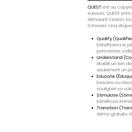
QUEST
est au copywri
saveurs, QUEST enric
stimulant l'action, t
à travers cinq étapes
Qualify (Qualifie
bénéficiera le p
personnes, celle
Understand (C
établit un lien
seulement un pr
Educate (Éduqu
besoins ou résou
souligner sa vale
Stimulate (Stimu
bénéfices immédi
Transition (Trans
démo gratuite de