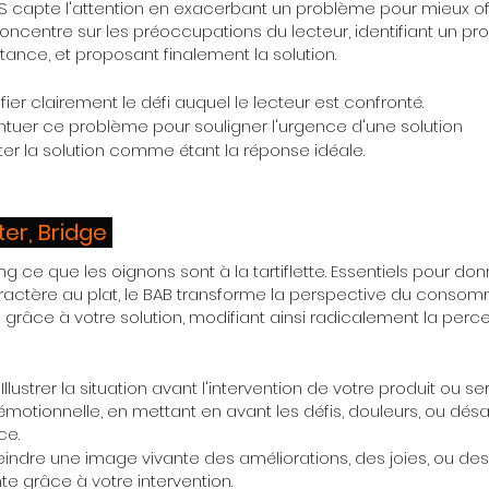
PAS capte l'attention en exacerbant un problème pour mieux offr
centre sur les préoccupations du lecteur, identifiant un pr
tance, et proposant finalement la solution.
ifier clairement le défi auquel le lecteur est confronté.
ntuer ce problème pour souligner l'urgence d'une solution
ter la solution comme étant la réponse idéale.
ter, Bridge
g ce que les oignons sont à la tartiflette. Essentiels pour don
actère au plat, le BAB transforme la perspective du consomm
 grâce à votre solution, modifiant ainsi radicalement la per
 Illustrer la situation avant l'intervention de votre produit ou se
motionnelle, en mettant en avant les défis, douleurs, ou dé
ce.
Peindre une image vivante des améliorations, des joies, ou de
te grâce à votre intervention.