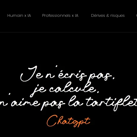
Humain x IA
Professionnels x IA
Dérives & risques