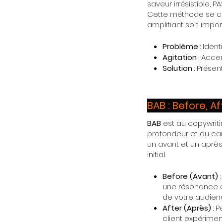
saveur irrésistible, 
Cette méthode se con
amplifiant son impor
Problème
: Ident
Agitation
: Acce
Solution
: Présen
BAB : Before, Af
BAB
est au copywritin
profondeur et du car
un avant et un après
initial.
Before (Avant)
:
une résonance é
de votre audien
After (Après)
: 
client expérimen