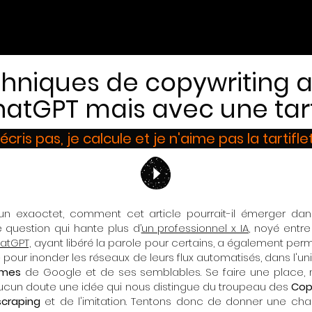
chniques de copywriting 
atGPT mais avec une tarti
'écris pas, je calcule et je n'aime pas la tartifle
un exaoctet, comment cet article pourrait-il émerger dans
e question qui hante plus d’
un professionnel x IA
, noyé entre
atGPT,
ayant libéré la parole pour certains, a également permi
e
pour inonder les réseaux de leurs flux automatisés, dans l'u
hmes
de Google et de ses semblables. Se faire une place
 aucun doute une idée qui nous distingue du troupeau des
Cop
scraping
et de l'imitation. Tentons donc de donner une ch