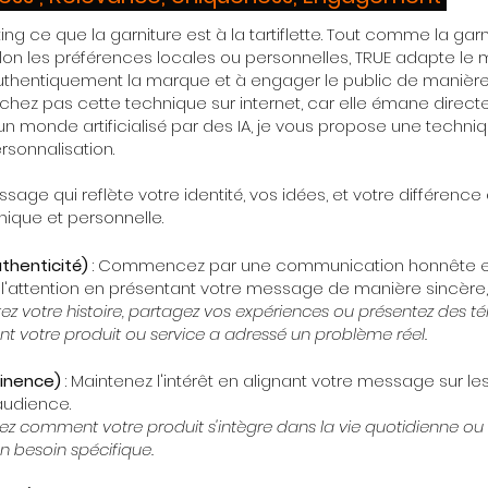
ng ce que la garniture est à la tartiflette. Tout comme la gar
elon les préférences locales ou personnelles, TRUE adapte l
authentiquement la marque et à engager le public de manière
erchez pas cette technique sur internet, car elle émane dire
un monde artificialisé par des IA, je vous propose une techni
ersonnalisation.
age qui reflète votre identité, vos idées, et votre différenc
ique et personnelle.
thenticité)
: Commencez par une communication honnête et 
 l'attention en présentant votre message de manière sincère, 
ez votre histoire, partagez vos expériences ou présentez des
 votre produit ou service a adressé un problème réel.
tinence)
: Maintenez l'intérêt en alignant votre message sur le
audience.
uez comment votre produit s'intègre dans la vie quotidienne o
 besoin spécifique.