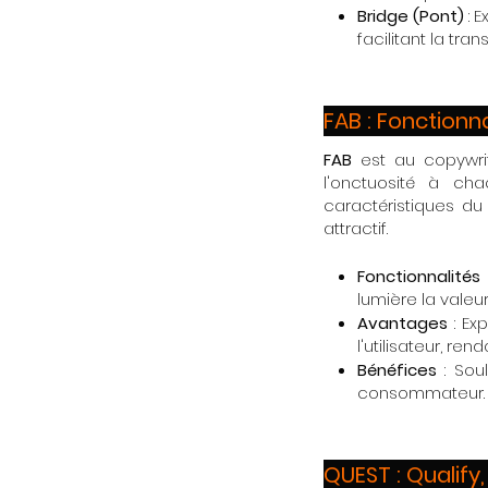
Bridge (Pont)
: E
facilitant la trans
FAB : Fonctionn
FAB
est au copywri
l'onctuosité à ch
caractéristiques d
attractif.
Fonctionnalités
lumière la valeur
Avantages
: Ex
l'utilisateur, ren
Bénéfices
: Sou
consommateur.
QUEST : Qualify