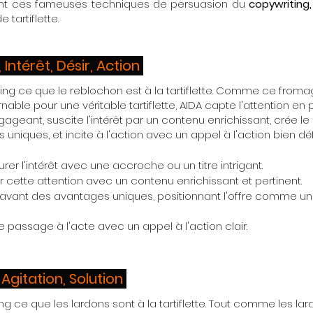
ent ces fameuses techniques de persuasion du
copywriting,
tartiflette.
, Intérêt, Désir, Action
ing ce que le reblochon est à la tartiflette. Comme ce fromag
rnable pour une véritable tartiflette, AIDA capte l'attention en
ageant, suscite l'intérêt par un contenu enrichissant, crée le
niques, et incite à l'action avec un appel à l'action bien défi
urer l'intérêt avec une accroche ou un titre intrigant.
ir cette attention avec un contenu enrichissant et pertinent.
n avant des avantages uniques, positionnant l'offre comme un
le passage à l'acte avec un appel à l'action clair.
 Agitation, Solution
ng ce que les lardons sont à la tartiflette. Tout comme les la