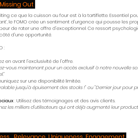
 Missing Out
ing ce que la cuisson au four est à la tartiflette. Essentiel pou
nt’, le FOMO crée un sentiment d'urgence qui pousse les pro
ur de rater une offre d'exceptionnel. Ce ressort psychologi
côté d'une opportunité.
 :
ez en avant l'exclusivité de l'offre.
ivez-vous maintenant pour un accès exclusif à notre nouvelle so
l."
niquez sur une disponibilité limitée.
valable jusqu'à épuisement des stocks !" ou "Dernier jour pour pr
ociaux
: Utilisez des témoignages et des avis clients.
nez les milliers d'utilisateurs qui ont déjà augmenté leur produc
lness , Relevance, Uniqueness, Engagement