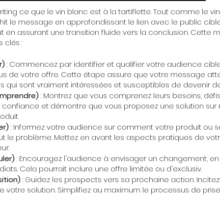
ting ce que le vin blanc est à la tartiflette. Tout comme le v
hit le message en approfondissant le lien avec le public cibl
out en assurant une transition fluide vers la conclusion. Cette
 clés :
r)
: Commencez par identifier et qualifier votre audience cibl
lus de votre offre. Cette étape assure que votre message att
s qui sont vraiment intéressées et susceptibles de devenir des
omprendre)
: Montrez que vous comprenez leurs besoins, défis 
 de confiance et démontre que vous proposez une solution sur
oduit.
er)
: Informez votre audience sur comment votre produit ou s
t le problème. Mettez en avant les aspects pratiques de votr
ur.
ler)
: Encouragez l'audience à envisager un changement, en 
ats. Cela pourrait inclure une offre limitée ou d'exclusiv.
ition)
: Guidez les prospects vers sa prochaine action. Incitez
 votre solution. Simplifiez au maximum le processus de prise