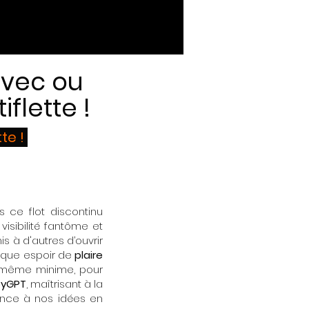
avec ou
flette !
tte !
 ce flot discontinu
 visibilité fantôme et
s à d'autres d’ouvrir
nique espoir de
plaire
, même minime, pour
yGPT
, maîtrisant à la
ance à nos idées en