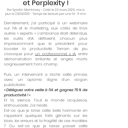
et Perplexity !
Par SylvAIn Montmory - Créé le 23 mars 2025, mis à
jour le
23.03.2026
- Temps de lecture par une IH : 11 min
Dernièrement, j’ai participé à un webinaire
sur l’IA et le marketing, aux côtés de trois
autres « experts ». L’ambiance était détendue,
les outils d’IA défilaient, chacun plus
impressionnant que le précédent pour
booster la productivité. Terrain de jeu
classique pour
un professionnel x IA
, entre
démonstration brillante et angles morts
soigneusement hors champ.
Puis, un intervenant a lâché cette phrase,
avec un aplomb digne d’un slogan
publicitaire :
« Déléguez votre veille à l’IA et gagnez 75 % de
productivité ! »
Et là, silence. Tout le monde acquiesce,
enthousiaste. J’ai hésité.
Est-ce que je brise cette belle harmonie en
rappelant quelques faits gênants sur les
biais, les erreurs et la fragilité de ces modèles
? Ou est-ce que je laisse passer cette