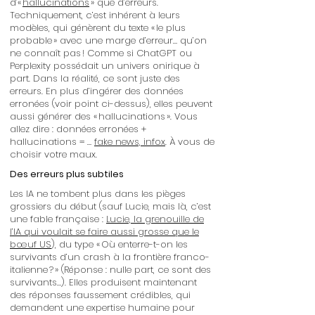
d’«
hallucinations
» que d’erreurs.
Techniquement, c’est inhérent à leurs
modèles, qui génèrent du texte « le plus
probable » avec une marge d’erreur… qu’on
ne connaît pas ! Comme si ChatGPT ou
Perplexity possédait un univers onirique à
part. Dans la réalité, ce sont juste des
erreurs. En plus d’ingérer des données
erronées (voir point ci-dessus), elles peuvent
aussi générer des « hallucinations ». Vous
allez dire : données erronées +
hallucinations = …
fake news, infox
. À vous de
choisir votre maux.
Des erreurs plus subtiles
Les IA ne tombent plus dans les pièges
grossiers du début (sauf Lucie, mais là, c’est
une fable française :
Lucie, la grenouille de
l’IA qui voulait se faire aussi grosse que le
bœuf US
), du type « Où enterre-t-on les
survivants d’un crash à la frontière franco-
italienne ? » (Réponse : nulle part, ce sont des
survivants…). Elles produisent maintenant
des réponses faussement crédibles, qui
demandent une expertise humaine pour