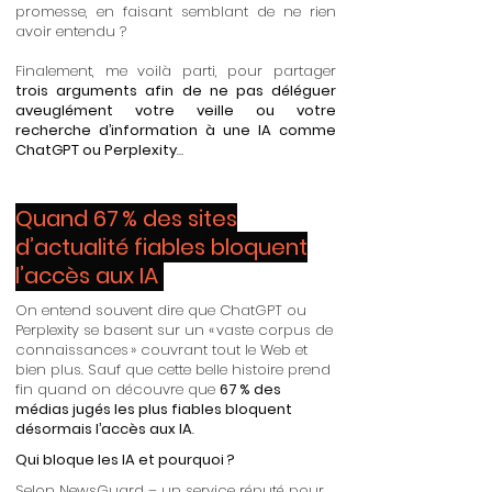
promesse, en faisant semblant de ne rien
avoir entendu ?
Finalement, me voilà parti, pour partager
trois arguments afin de ne pas déléguer
aveuglément votre veille ou votre
recherche d’information à une IA comme
ChatGPT ou Perplexity
…
Quand 67 % des sites
d’actualité fiables bloquent
l’accès aux IA
On entend souvent dire que ChatGPT ou
Perplexity se basent sur un « vaste corpus de
connaissances » couvrant tout le Web et
bien plus. Sauf que cette belle histoire prend
fin quand on découvre que
67 % des
médias jugés les plus fiables bloquent
désormais l’accès aux IA
.
Qui bloque les IA et pourquoi ?
Selon
NewsGuard
– un service réputé pour