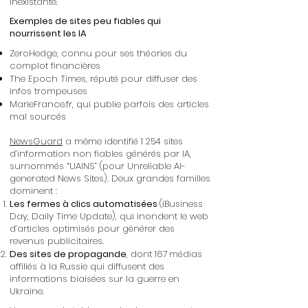
inexistante.
Exemples de sites peu fiables qui
nourrissent les IA
ZeroHedge, connu pour ses théories du
complot financières
The Epoch Times, réputé pour diffuser des
infos trompeuses
MarieFrance.fr, qui publie parfois des articles
mal sourcés
NewsGuard
a même identifié 1 254 sites
d’information non fiables générés par IA,
surnommés “UAINS” (pour Unreliable AI-
generated News Sites). Deux grandes familles
dominent :
Les fermes à clics automatisées
(iBusiness
Day, Daily Time Update), qui inondent le web
d’articles optimisés pour générer des
revenus publicitaires.
Des sites de propagande
, dont 167 médias
affiliés à la Russie qui diffusent des
informations biaisées sur la guerre en
Ukraine.