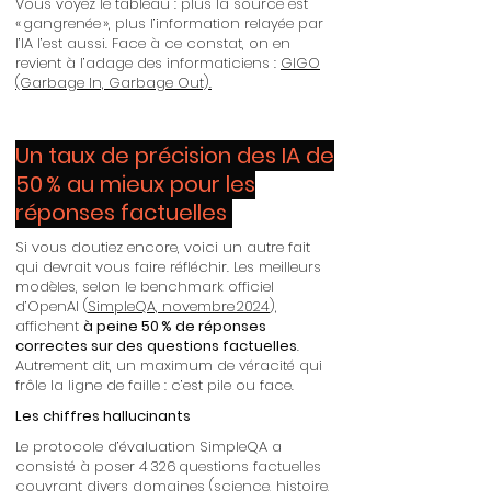
Vous voyez le tableau : plus la source est
« gangrenée », plus l’information relayée par
l’IA l’est aussi. Face à ce constat, on en
revient à l’adage des informaticiens :
GIGO
(Garbage In, Garbage Out).
Un taux de précision des IA de
50 % au mieux pour les
réponses factuelles
Si vous doutiez encore, voici un autre fait
qui devrait vous faire réfléchir. Les meilleurs
modèles, selon le benchmark officiel
d’OpenAI (
SimpleQA, novembre 2024
),
affichent
à peine 50 % de réponses
correctes sur des questions factuelles
.
Autrement dit, un maximum de véracité qui
frôle la ligne de faille : c’est pile ou face.
Les chiffres hallucinants
Le protocole d’évaluation SimpleQA a
consisté à poser 4 326 questions factuelles
couvrant divers domaines (science, histoire,