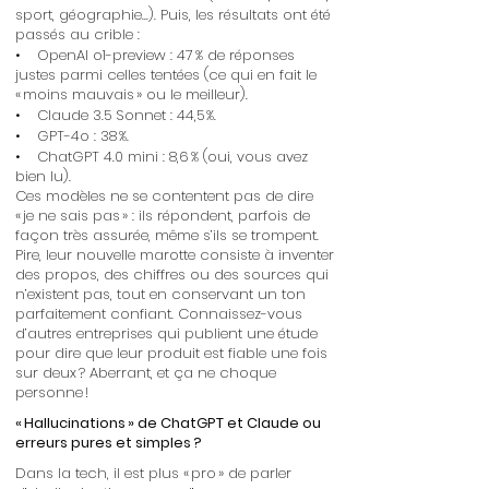
sport, géographie...). Puis, les résultats ont été
passés au crible :
• OpenAI o1-preview : 47 % de réponses
justes parmi celles tentées (ce qui en fait le
« moins mauvais » ou le meilleur).
• Claude 3.5 Sonnet : 44,5 %.
• GPT-4o : 38 %.
• ChatGPT 4.0 mini : 8,6 % (oui, vous avez
bien lu).
Ces modèles ne se contentent pas de dire
« je ne sais pas » : ils répondent, parfois de
façon très assurée, même s’ils se trompent.
Pire, leur nouvelle marotte consiste à inventer
des propos, des chiffres ou des sources qui
n’existent pas, tout en conservant un ton
parfaitement confiant. Connaissez-vous
d’autres entreprises qui publient une étude
pour dire que leur produit est fiable une fois
sur deux ? Aberrant, et ça ne choque
personne !
« Hallucinations » de ChatGPT et Claude ou
erreurs pures et simples ?
Dans la tech, il est plus « pro » de parler