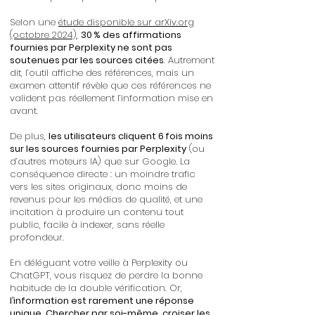
Selon une
étude disponible sur arXiv.org
(octobre 2024)
,
30 % des affirmations
fournies par Perplexity ne sont pas
soutenues par les sources citées
. Autrement
dit, l’outil affiche des références, mais un
examen attentif révèle que ces références ne
valident pas réellement l’information mise en
avant.
De plus,
les utilisateurs cliquent 6 fois moins
sur les sources fournies par Perplexity
(ou
d’autres moteurs IA) que sur Google. La
conséquence directe : un moindre trafic
vers les sites originaux, donc moins de
revenus pour les médias de qualité, et une
incitation à produire un contenu tout
public, facile à indexer, sans réelle
profondeur.
En déléguant votre veille à Perplexity ou
ChatGPT, vous risquez de perdre la bonne
habitude de la double vérification. Or,
l’information est rarement une réponse
unique
.
Chercher par soi-même, croiser les