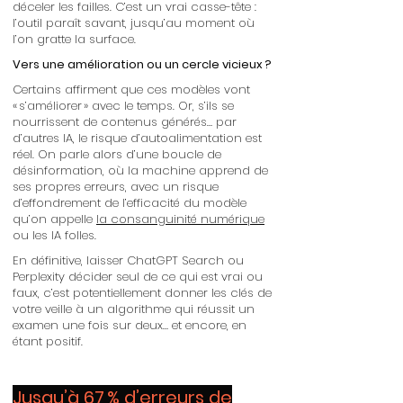
déceler les failles. C’est un vrai casse-tête :
l’outil paraît savant, jusqu’au moment où
l’on gratte la surface.
Vers une amélioration ou un cercle vicieux ?
Certains affirment que ces modèles vont
« s’améliorer » avec le temps. Or, s’ils se
nourrissent de contenus générés… par
d’autres IA, le risque d’autoalimentation est
réel. On parle alors d’une boucle de
désinformation, où la machine apprend de
ses propres erreurs, avec un risque
d’effondrement de l’efficacité du modèle
qu’on appelle
la consanguinité numérique
ou les IA folles.
En définitive, laisser ChatGPT Search ou
Perplexity décider seul de ce qui est vrai ou
faux, c’est potentiellement donner les clés de
votre veille à un algorithme qui réussit un
examen une fois sur deux… et encore, en
étant positif.
Jusqu’à 67 % d’erreurs de