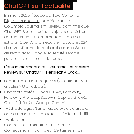
ChatGPT sur l'actualité
En mars 2025, l'
étude du Tow Center for
Digital Journalism
, publiée dans la
Columbia Journalism Review, confirme que
ChatGPT Search peine toujours à créditer
correctement les articles dont il cite des
extraits. OpenAI promettait, en octobre 2024,
de révolutionner la recherche sur le Web et
de remplacer Google ; la réalité semble
pourtant bien moins flatteuse.
L’étude alarmante du Columbia Journalism
Review sur ChatGPT , Perplexity, Grok ...
Échantillon : 1 600 requêtes (20 éditeurs × 10
articles × 8 chatbots).
Chatbots testés : ChatGPT-4o, Perplexity,
Perplexity Pro, DeepSeek-V3, Copilot, Grok-2,
Grok-3 (bêta) et Google Gemini.
Méthodologie : Sur chaque extrait d’article,
on demande : Le titre exact + L’éditeur + L’URL
Évaluation
Correct : Les trois attributs sont OK.
Correct mais incomplet : Certaines infos