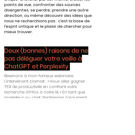
points de vue, confronter des sources
divergentes, se perdre, prendre une autre
direction, ou même découvrir des idées que
nous ne recherchions pas : c’est la base de
l’esprit critique et le plaisir de chercher pour
mieux trouver.
Deux (bonnes) raisons de ne
pas déléguer votre veille à
ChatGPT et Perplexity
Revenons à mon fameux webinaire.
L’intervenant clamait : « Vous allez gagner
75 % de productivité en confiant votre
recherche d’infos à notre IA. » En tant que
marketeur ou chef d’entreprise, l’argument
fait mouche : qui n’aimerait pas boucler sa
veille du jour en une minute ?
Pourtant…
1. Vous perdrez la maîtrise de vos sources
et votre crédibilité