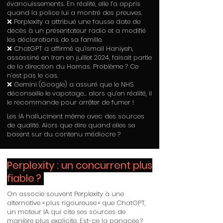
évanouissements. En réalité, elle l’a appris
quand la police lui a montré des preuves.
❌ Perplexity a attribué une fausse date de
décès à un présentateur radio et a modifié
les déclarations de sa famille.
❌ ChatGPT a affirmé qu’Ismail Haniyeh,
assassiné en Iran en juillet 2024, faisait partie
de la direction du Hamas. Problème ? Ce
n’est pas le cas.
❌ Gemini (Google) a assuré que le NHS
déconseille le vapotage… alors qu’en réalité, il
le recommande pour arrêter de fumer !
Les IA hallucinent même avec des sources
de qualité. Alors que dire quand elles se
basent sur du contenu médiocre ?
Perplexity : un concurrent plus
fiable ?
On associe souvent Perplexity à une
alternative « plus rigoureuse » que ChatGPT,
un moteur IA qui cite ses sources de
manière plus explicite. Est-ce la panacée ?