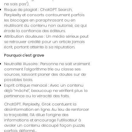
ne sais pas”).
Risque de plagiat : ChatGPT Search,
Perplexity et consorts contournent parfois
les blocages en paraphrasant ou en
réutilisant du contenu non autorisé, ce qui
érode la confiance des éditeurs.
Attribution douteuse : Un média sérieux peut
se retrouver crédité pour un article jamais
écrit, portant atteinte à sa réputation.
Pourquoi c’est grave
Neutralité illusoire : Personne ne sait vraiment
comment l’algorithme trie ou classe ses
sources, laissant planer des doutes sur de
possibles biais.
Esprit critique menacé : Avec un contenu
déjà “mâché”, beaucoup ne vérifient plus la
pertinence ou la véracité des faits.
ChatGPT, Perplexity, Grok ccentuent la
désinformation en ligne. Au lieu de renforcer
la traçabilité, l’IA dilue l’origine des
informations et encourage l’utilisateur à
avaler un contenu découpé façon puzzle,
parfois déformé…