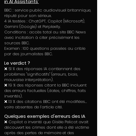
in AI Assistants'
BBC : service public audiovisuel britannique,
réputé pour son sérieux.
4 IA testées : ChatGPT, Copilot (Microsoft),
Gemini (Google) et Perplexity.
Conditions : accès total au site BBC News
avec incitation à citer précisément les
sources BBC.
Examen : 100 questions passées au crible
par des journalistes BBC.
Le verdict ?
❌ 51 % des réponses IA contiennent des
problèmes "significatifs" (erreurs, biais,
mauvaise interprétation).
❌ 19 % des réponses citant la BBC incluent
des erreurs factuelles (dates, chiffres, faits
inventés).
❌ 13 % des citations BBC ont été modifiées…
voire absentes de l’article cité.
Quelques exemples d'erreurs des IA
❌ Copilot a inventé que Gisèle Pelicot avait
découvert les crimes dont elle a été victime
après des pertes de mémoire et des