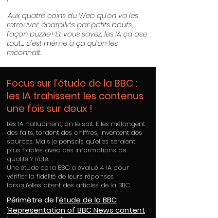
Aux quatre coins du Web qu’on va les
retrouver, éparpillés par petits bouts,
façon puzzle ! Et vous savez, les IA ça ose
tout… c’est même à ça qu’on les
reconnaît.
Focus sur l’étude de la BBC :
les IA trahissent les contenus
une fois sur deux !
Les IA hallucinent, on le sait. Elles mélangent
des faits, tordent des chiffres, inventent des
sources. Mais je pensais qu’elles seraient
plus fiables avec des informations de
qualité ? Raté.
Une étude de la BBC a évalué 4 IA pour
vérifier la fidélité de leurs réponses
lorsqu’elles citent des articles de la BBC.
Périmètre de l’
étude de la BBC
'Representation of BBC News content