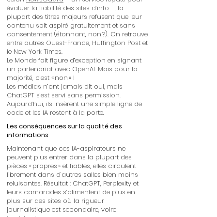
évaluer la fiabilité des sites d’info –, la
plupart des titres majeurs refusent que leur
contenu soit aspiré gratuitement et sans
consentement (étonnant, non ?). On retrouve
entre autres Ouest-France, Huffington Post et
le New York Times.
Le Monde fait figure d’exception en signant
un partenariat avec OpenAI. Mais pour la
majorité, c’est « non » !
Les médias n’ont jamais dit oui, mais
ChatGPT s’est servi sans permission.
Aujourd’hui, ils insèrent une simple ligne de
code et les IA restent à la porte.
Les conséquences sur la qualité des
informations
Maintenant que ces IA-aspirateurs ne
peuvent plus entrer dans la plupart des
pièces « propres » et fiables, elles circulent
librement dans d’autres salles bien moins
reluisantes. Résultat : ChatGPT, Perplexity et
leurs camarades s’alimentent de plus en
plus sur des sites où la rigueur
journalistique est secondaire, voire