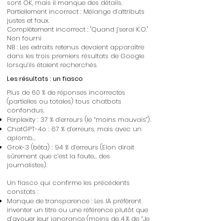
sont OK, mais il manque des détails.
Partiellement incorrect : Mélange d’attributs
justes et faux.
Complètement incorrect : "Quand j’serai K.O."
Non fourni
NB : Les extraits retenus devaient apparaître
dans les trois premiers résultats de Google
lorsqu’ils étaient recherchés.
Les résultats : un fiasco
Plus de 60 % de réponses incorrectes
(partielles ou totales) tous chatbots
confondus.
Perplexity : 37 % d’erreurs (le “moins mauvais”).
ChatGPT-4o : 67 % d’erreurs, mais avec un
aplomb…
Grok-3 (bêta) : 94 % d’erreurs (Elon dirait
sûrement que c’est la faute… des
journalistes).
​Un fiasco qui confirme les précédents
constats :
Manque de transparence : Les IA préfèrent
inventer un titre ou une référence plutôt que
d’avouer leur ignorance (moins de 4 % de “Je