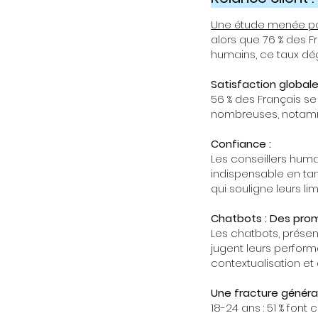
Une étude menée p
alors que 76 % des Fr
humains, ce taux dég
Satisfaction globale
56 % des Français se 
nombreuses, notammen
Confiance :
Les conseillers humai
indispensable en tant
qui souligne leurs l
Chatbots : Des prome
Les chatbots, présen
jugent leurs performa
contextualisation et
Une fracture générati
18-24 ans : 51 % fon