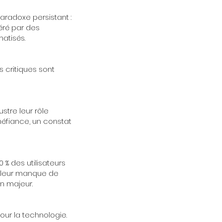
aradoxe persistant :
géré par des
atisés.
s critiques sont
stre leur rôle
 méfiance, un constat
 % des utilisateurs
e, leur manque de
in majeur.
our la technologie.