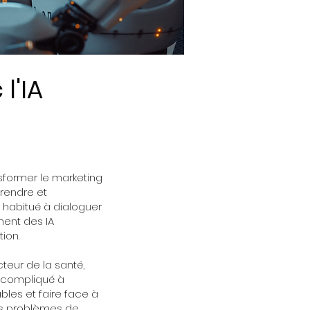
 l'IA
nsformer le marketing
prendre et
à habitué à dialoguer
ent des IA
ion.
teur de la santé,
nt compliqué à
bles et faire face à
es problèmes de