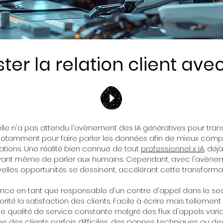
ter la relation client avec
icielle n'a pas attendu l'avènement des IA génératives pour tra
t, notamment pour faire parler les données afin de mieux com
lations. Une réalité bien connue de tout
professionnel x IA
, déj
avant même de parler aux humains. Cependant, avec l'avènem
elles opportunités se dessinent, accélérant cette transformat
nce en tant que responsable d'un centre d'appel dans le sec
orité la satisfaction des clients. Facile à écrire mais telleme
une qualité de service constante malgré des flux d'appels varia
des clients parfois difficiles, des pannes techniques ou d