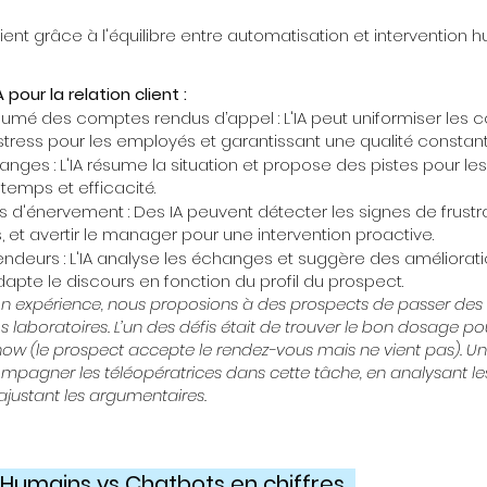
ient grâce à l'équilibre entre automatisation et intervention h
pour la relation client :
ésumé des comptes rendus d’appel : L'IA peut uniformiser les
 stress pour les employés et garantissant une qualité constan
nges : L'IA résume la situation et propose des pistes pour les
 temps et efficacité.
 d'énervement : Des IA peuvent détecter les signes de frustra
s, et avertir le manager pour une intervention proactive.
ndeurs : L'IA analyse les échanges et suggère des améliorat
apte le discours en fonction du profil du prospect.
n expérience, nous proposions à des prospects de passer des 
s laboratoires. L’un des défis était de trouver le bon dosage pour
how (le prospect accepte le rendez-vous mais ne vient pas). Une
mpagner les téléopératrices dans cette tâche, en analysant 
ajustant les argumentaires.
: Humains vs Chatbots en chiffres