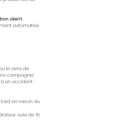
ion client
,
rement automatisé
u le vivre de
ec ma compagnie
 à un accident.
tard en raison du
ateur, suivi de 15