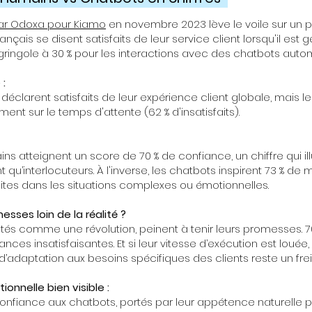
ar Odoxa pour Kiamo
en novembre 2023 lève le voile sur un p
ançais se disent satisfaits de leur service client lorsqu'il est 
ringole à 30 % pour les interactions avec des chatbots autom
 :
déclarent satisfaits de leur expérience client globale, mais le
t sur le temps d'attente (62 % d'insatisfaits).
ns atteignent un score de 70 % de confiance, un chiffre qui illu
 qu’interlocuteurs. À l'inverse, les chatbots inspirent 73 % de
imites dans les situations complexes ou émotionnelles.
sses loin de la réalité ?
tés comme une révolution, peinent à tenir leurs promesses. 70
nces insatisfaisantes. Et si leur vitesse d’exécution est loué
 d’adaptation aux besoins spécifiques des clients reste un fre
onnelle bien visible :
t confiance aux chatbots, portés par leur appétence naturelle p