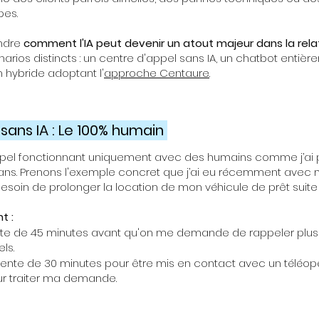
pes.
ndre
comment l'IA peut devenir un atout majeur dans la relat
arios distincts : un centre d'appel sans IA, un chatbot entiè
n hybride adoptant l'
approche Centaure
.
sans IA : Le 100% humain
pel fonctionnant uniquement avec des humains comme j’ai p
 5 ans. Prenons l'exemple concret que j’ai eu récemment av
soin de prolonger la location de mon véhicule de prêt suite
t :
ente de 45 minutes avant qu'on me demande de rappeler plus 
ls.
ente de 30 minutes pour être mis en contact avec un téléopér
r traiter ma demande.