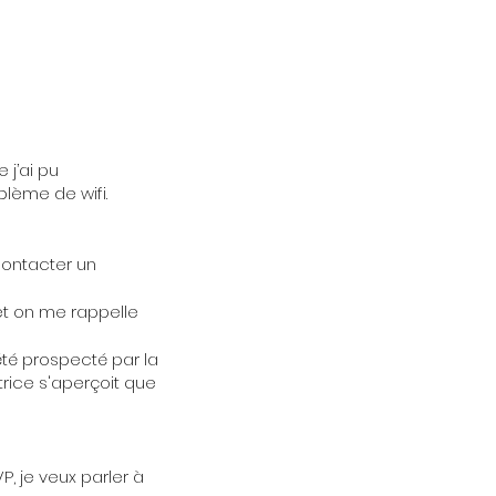
j’ai pu
lème de wifi.
contacter un
 et on me rappelle
été prospecté par la
rice s'aperçoit que
P, je veux parler à