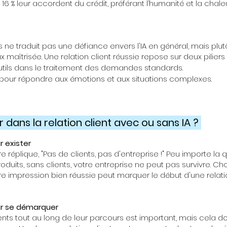
s 16 % leur accordent du crédit, préférant l’humanité et la chale
s ne traduit pas une défiance envers l'IA en général, mais plu
maîtrisée. Une relation client réussie repose sur deux piliers 
utils dans le traitement des demandes standards.
pour répondre aux émotions et aux situations complexes.
r dans la relation client avec ou sans IA ?
r exister
re réplique, "Pas de clients, pas d'entreprise !" Peu importe la 
roduits, sans clients, votre entreprise ne peut pas survivre. Ch
re impression bien réussie peut marquer le début d'une relati
our se démarquer
nts tout au long de leur parcours est important, mais cela do