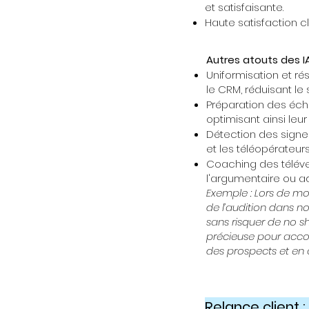
et satisfaisante.
Haute satisfaction cl
Autres atouts des IA 
Uniformisation et r
le CRM, réduisant le
Préparation des écha
optimisant ainsi leur
Détection des signes
et les téléopérateur
Coaching des téléve
l'argumentaire ou ad
Exemple : Lors de mo
de l’audition dans no
sans risquer de no s
précieuse pour acco
des prospects et en 
Relance client 