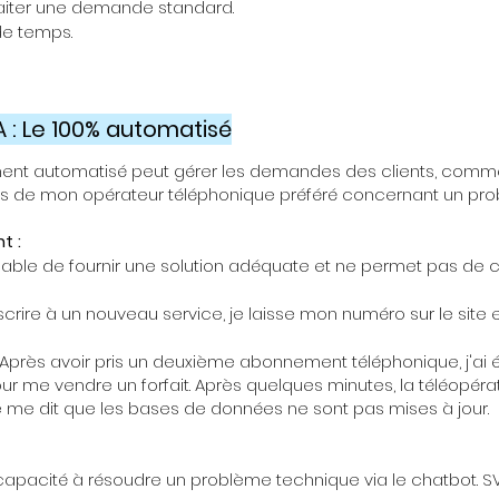
raiter une demande standard.
 de temps.
 : Le 100% automatisé
ent automatisé peut gérer les demandes des clients, comme 
ès de mon opérateur téléphonique préféré concernant un prob
t :
pable de fournir une solution adéquate et ne permet pas de 
scrire à un nouveau service, je laisse mon numéro sur le site
Après avoir pris un deuxième abonnement téléphonique, j'ai 
 me vendre un forfait. Après quelques minutes, la téléopérat
Elle me dit que les bases de données ne sont pas mises à jour.
incapacité à résoudre un problème technique via le chatbot. SV