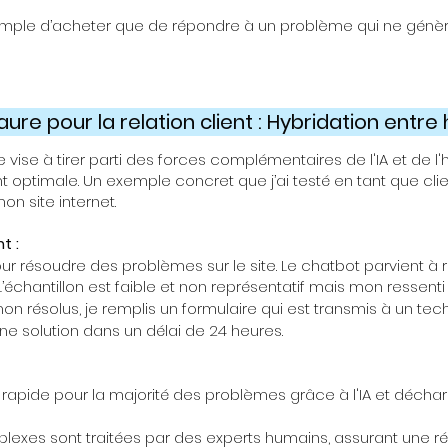
simple d’acheter que de répondre à un problème qui ne génère
re pour la relation client : Hybridation entre
vise à tirer parti des forces complémentaires de l'IA et de l'
t optimale. Un exemple concret que j’ai testé en tant que cli
on site internet.
t :
pour résoudre des problèmes sur le site. Le chatbot parvient à
échantillon est faible et non représentatif mais mon ressenti e
on résolus, je remplis un formulaire qui est transmis à un tec
ne solution dans un délai de 24 heures.
rapide pour la majorité des problèmes grâce à l'IA et déchar
xes sont traitées par des experts humains, assurant une r