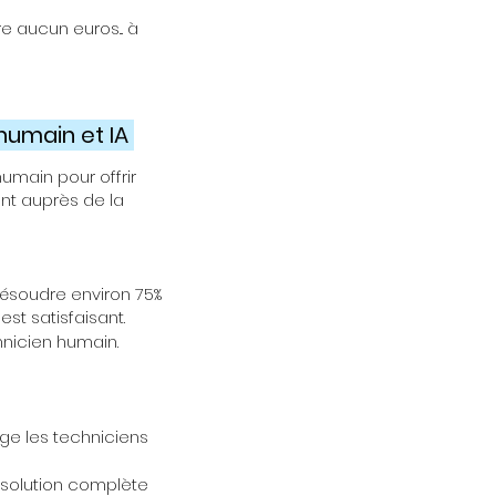
 aucun euros... à
 humain et IA
humain pour offrir
ent auprès de la
 résoudre environ 75%
st satisfaisant.
hnicien humain.
ge les techniciens
ésolution complète