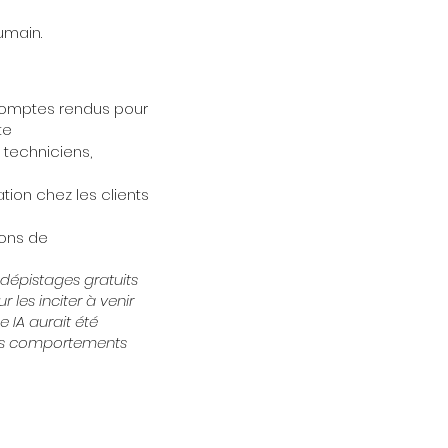
umain.
 comptes rendus pour
te
 techniciens,
tion chez les clients
ions de
dépistages gratuits
 les inciter à venir
 IA aurait été
les comportements