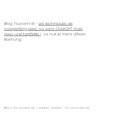
Blog Tsunami IA -
Les techniques de
copywriting avec ou sans ChatGPT mais
avec une tartiflette !
: La nuit je mens d'Alain
Bashung
Blog Tsunami IA -
mIAm, mIAm …Quand les IA
se gavent d’elles-mêmes ou la
consanguinité numérique
: - Ordinary Man
de Chinese Man