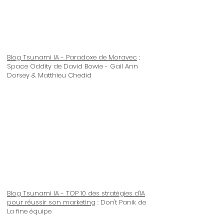
Blog Tsunami IA - Paradoxe de Moravec
:
Space Oddity de David Bowie - Gail Ann
Dorsey & Matthieu Chedid
Blog Tsunami IA - TOP 10 des stratégies d'IA
pour réussir son marketing
: Don't Panik de
La fine équipe