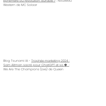
éphémère ou révolution durable ?
: Nouveau
Western de MC Solaar
Blog Tsunami IA -
Trophée marketing 2024 :
Sam Altman sacré pour ChatGPT et sa 🍓
:
We Are The Champions (Live) de Queen