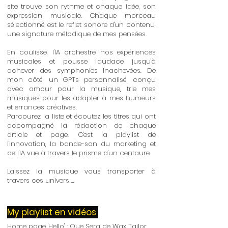
site trouve son rythme et chaque idée, son
expression musicale. Chaque morceau
sélectionné est le reflet sonore d'un contenu,
une signature mélodique de mes pensées.
En coulisse, l'IA orchestre nos expériences
musicales et pousse l'audace jusqu'à
achever des symphonies inachevées. De
mon côté, un GPTs personnalisé, conçu
avec amour pour la musique, trie mes
musiques pour les adapter à mes humeurs
et errances créatives.
Parcourez la liste et écoutez les titres qui ont
accompagné la rédaction de chaque
article et page. C'est la playlist de
l'innovation, la bande-son du marketing et
de l'IA vue à travers le prisme d'un centaure.
Laissez la musique vous transporter à
travers ces univers ...
My playlist en vidéos
Home page 'Hello'
: Que Sera de Wax Tailor