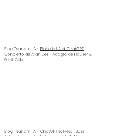
Blog Tsunami IA -
Biais de l'IA et ChatGPT
:
Concierto de Aranjuez - Adagio de Hauser &
Petrit Çeku
Blog Tsunami IA -
ChatGPT et Meta : Buzz