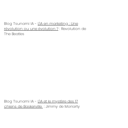
Blog Tsunami IA -
L'IA en marketing : Une
révolution ou une évolution ?
: Revolution de
The Beatles
Blog Tsunami IA -
L'IA et le mystère des 17
chiens de Baskerville
: Jimmy de Moriarty