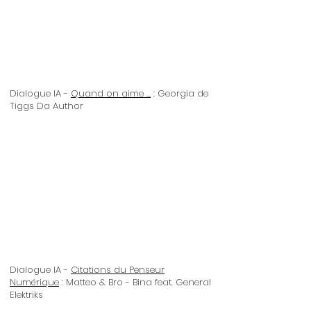
Dialogue IA -
Quand on aime ...
: Georgia de
Tiggs Da Author
Dialogue IA -
Citations du Penseur
Numérique
: Matteo & Bro - Bina feat. General
Elektriks