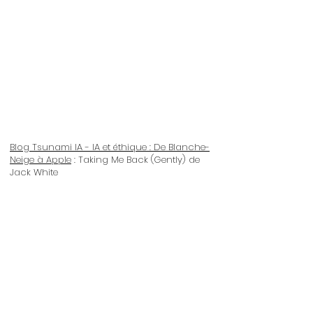
Blog Tsunami IA - IA et éthique : De Blanche-
Neige à Apple
: Taking Me Back (Gently) de
Jack White