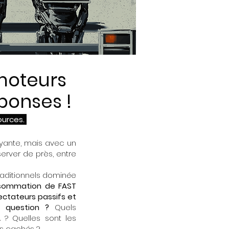
moteurs
ponses !
ources.
ayante, mais avec un
ver de près, entre
raditionnels dominée
nsommation de FAST
ctateurs passifs et
en question ?
Quels
 ? Quelles sont les
es cachés ?