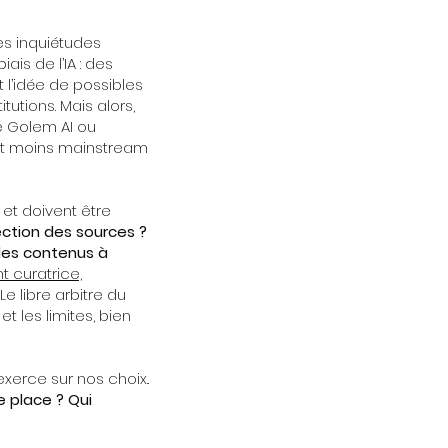
es inquiétudes
is de l’IA : des
 l’idée de possibles
utions. Mais alors,
ue Golem AI ou
s et moins mainstream
et doivent être
lection des sources ?
 des contenus à
t curatrice,
Le libre arbitre du
t les limites, bien
xerce sur nos choix..
e place ?
Qui