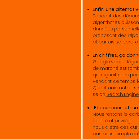
Enfin, une alternati
Pendant des décenn
algorithmes puissant
données personnelles
proposant des répons
et parfois se perdre.
En chiffres, ça donn
Google vacille légèr
de marché est tomb
qui régnait sans part
Pendant ce temps, la
Quant aux moteurs g
selon
Search Engine
Et pour nous, utilisa
Nous restons le car
facilité et privilégi
nous à être ces curi
pas aussi simple qu'il