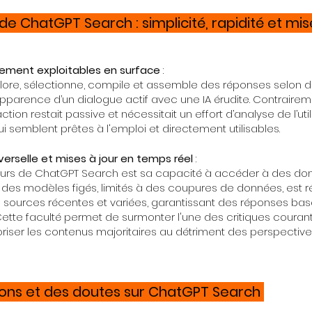
e ChatGPT Search : simplicité, rapidité et mis
ment exploitables en surface
:
lore, sélectionne, compile et assemble des réponses selon
apparence d’un dialogue actif avec une IA érudite. Contrair
action restait passive et nécessitait un effort d’analyse de l’ut
i semblent prêtes à l'emploi et directement utilisables.
verselle et mises à jour en temps réel
:
eurs de ChatGPT Search est sa capacité à accéder à des do
 des modèles figés, limités à des coupures de données, est r
es sources récentes et variées, garantissant des réponses ba
Cette faculté permet de surmonter l'une des critiques courante
oriser les contenus majoritaires au détriment des perspectiv
ions et des doutes sur ChatGPT Search