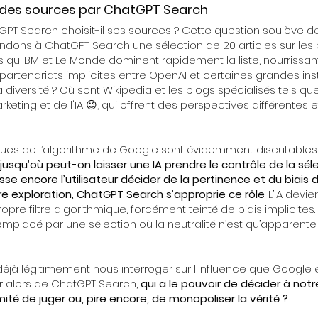
n des sources par ChatGPT Search
 Search choisit-il ses sources ? Cette question soulève d
dons à ChatGPT Search une sélection de 20 articles sur les bia
s qu'IBM et Le Monde dominent rapidement la liste, nourrissant
artenariats implicites entre OpenAI et certaines grandes instit
 diversité ? Où sont Wikipedia et les blogs spécialisés tels q
eting et de l'IA 😉, qui offrent des perspectives différente
ues de l’algorithme de Google sont évidemment discutables 
jusqu’où peut-on laisser une IA prendre le contrôle de la sé
sse encore l’utilisateur décider de la pertinence et du biais
re exploration, ChatGPT Search s’approprie ce rôle
. L’
IA devien
pre filtre algorithmique, forcément teinté de biais implicites. 
remplacé par une sélection où la neutralité n’est qu’apparente e
jà légitimement nous interroger sur l'influence que Google e
r alors de ChatGPT Search,
qui a le pouvoir de décider à notr
imité de juger ou, pire encore, de monopoliser la vérité ?