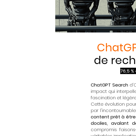
ChatGP
de rech
76,5 %
ChatGPT Search
d'O
impact qui interpel
fascination et légère
Cette évolution pou
par l'incontournabl
content prêt à êtr
dociles, avalant
compromis faisons-
véritables implicat