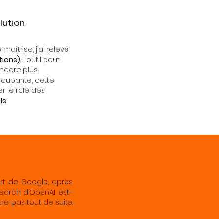
lution
aîtrise, j’ai relevé
tions
)
. L’outil peut
encore plus
occupante, cette
r le rôle des
ls.
rt de Google, après
Search d’OpenAI est-
re pas tout de suite.