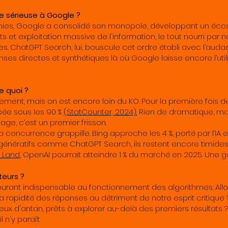
ve sérieuse à Google ?
ies, Google a consolidé son monopole, développant un éco
s et exploitation massive de l'information, le tout nourri par 
. ChatGPT Search, lui, bouscule cet ordre établi avec l’audac
es directes et synthétiques là où Google laisse encore l’utilis
e quoi ?
ement, mais on est encore loin du KO. Pour la première fois de
ée sous les 90 %
(StatCounter, 2024).
Rien de dramatique, ma
age, c’est un premier frisson.
 concurrence grappille. Bing approche les 4 %, porté par l’IA e
énératifs comme ChatGPT Search, ils restent encore timides
 Land
, OpenAI pourrait atteindre 1 % du marché en 2025. Une 
teurs ?
burant indispensable au fonctionnement des algorithmes. All
er la rapidité des réponses au détriment de notre esprit critiqu
eux d'antan, prêts à explorer au-delà des premiers résultats 
 n'y paraît.