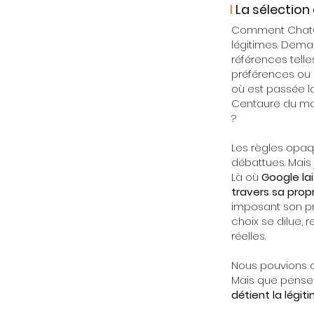
I
La sélectio
Comment ChatGPT
légitimes. Deman
références telle
préférences ou p
où est passée la
Centaure du mark
?
Les règles opaq
débattues. Mais
Là où
Google lai
travers sa prop
imposant son pro
choix se dilue, 
réelles.
Nous pouvions dé
Mais que pense
détient la légit