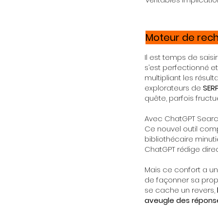
Moteur de rec
Il est temps de saisir
s’est perfectionné et
multipliant les résult
explorateurs de
SERP
quête, parfois fruct
Avec ChatGPT Search,
Ce nouvel outil comp
bibliothécaire minut
ChatGPT rédige dire
Mais ce confort a un 
de façonner sa propre
se cache un revers,
aveugle des réponse