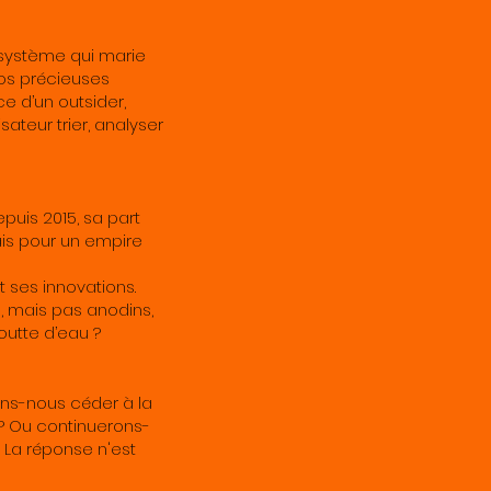
système qui marie
nos précieuses
e d’un outsider,
ateur trier, analyser
puis 2015, sa part
is pour un empire
t ses innovations.
, mais pas anodins,
goutte d’eau ?
ons-nous céder à la
e ? Ou continuerons-
? La réponse n'est