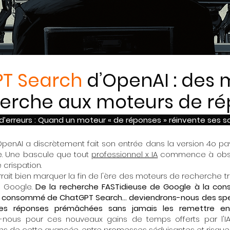
T Search
d’OpenAI : des 
erche aux moteurs de ré
 d’erreurs : Quand un moteur « de réponses » réinvente ses s
penAI a discrètement fait son entrée dans la version 4o p
le. Une bascule que tout
professionnel x IA
commence à obser
 crispation.
rrait bien marquer la fin de l'ère des moteurs de recherche t
e Google.
De la recherche FASTidieuse de Google à la co
e consommé de ChatGPT Search... deviendrons-nous des spe
 des réponses prémâchées sans jamais les remettre 
nous pour ces nouveaux gains de temps offerts par l'IA
ions de cette avancée, entre promesses séduisantes et risqu