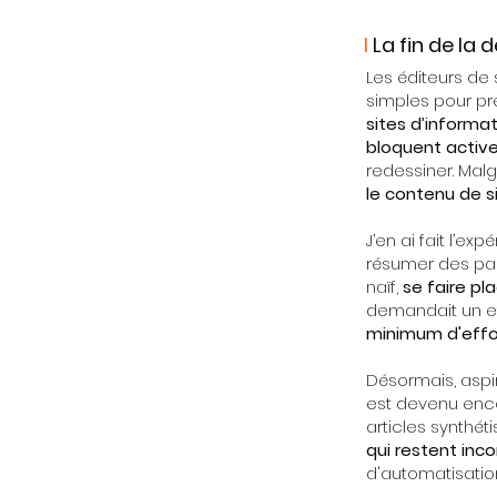
I
La fin de la
Les éditeurs de
simples pour pr
sites d’informat
bloquent active
redessiner. Malg
le contenu de s
J’en ai fait l’e
résumer des pag
naïf,
se faire pl
demandait un ef
minimum d'effo
Désormais, aspir
est devenu encor
articles synthéti
qui restent inc
d'automatisatio