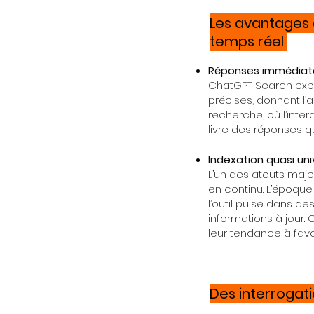
Les avantages d
temps réel
Réponses immédiate
ChatGPT Search exp
précises, donnant l’
recherche, où l’inter
livre des réponses qu
Indexation quasi uni
L’un des atouts maj
en continu. L’époque
l’outil puise dans d
informations à jour. 
leur tendance à fav
Des interrogat