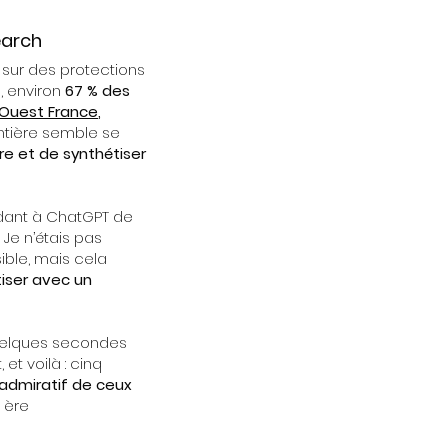
earch
 sur des protections
,
environ
67 % des
Ouest France
,
ontière semble se
ire et de synthétiser
andant à ChatGPT de
Je n’étais pas
ible, mais cela
iser avec un
 quelques secondes
et voilà : cinq
 admiratif de ceux
 ère