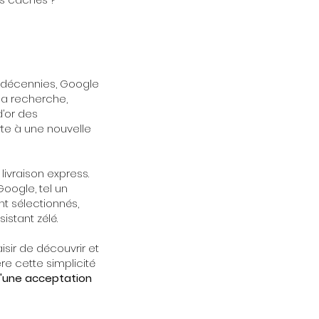
 décennies, Google
 la recherche,
 d’or des
rte à une nouvelle
livraison express.
Google, tel un
nt sélectionnés,
stant zélé.
isir de découvrir et
re cette simplicité
 d'une acceptation