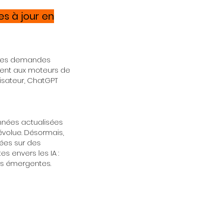
es à jour en
 des demandes
ement aux moteurs de
ilisateur, ChatGPT
nnées actualisées
évolue. Désormais,
sées sur des
s envers les IA :
es émergentes.