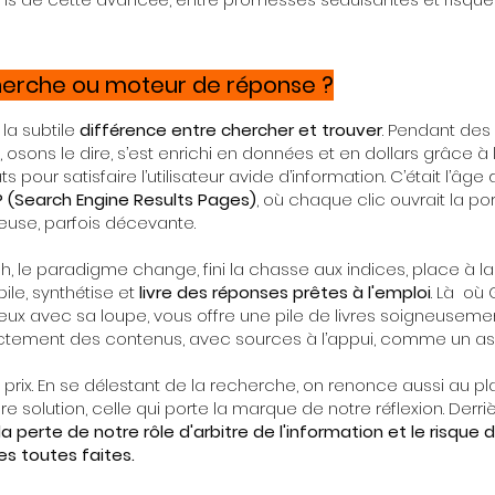
herche ou moteur de réponse ?
 la subtile
différence entre chercher et trouver
. Pendant des
, osons le dire, s’est enrichi en données et en dollars grâce à
ats pour satisfaire l’utilisateur avide d’information. C’était l’âge
 (Search Engine Results Pages)
, où chaque clic ouvrait la po
ueuse, parfois décevante.
 le paradigme change, fini la chasse aux indices, place à la 
ile, synthétise et
livre des réponses prêtes à l'emploi
. Là où 
ieux avec sa loupe, vous offre une pile de livres soigneuseme
ctement des contenus, avec sources à l’appui, comme un assi
prix. En se délestant de la recherche, on renonce aussi au pla
 solution, celle qui porte la marque de notre réflexion. Derriè
la perte de notre rôle d'arbitre de l'information et le risque
s toutes faites.