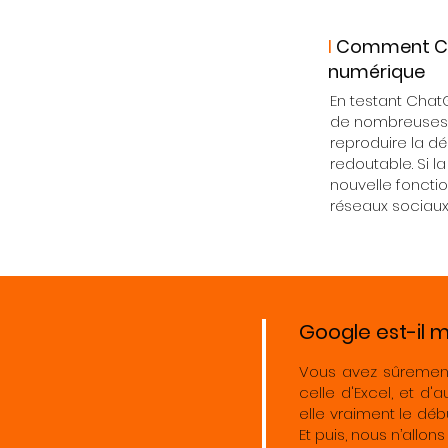
I
Comment Cha
numérique
En testant ChatG
de nombreuse
reproduire la d
redoutable. Si l
nouvelle fonctio
réseaux socia
Google est-il m
Vous avez sûrement
celle d'Excel, et d
elle vraiment le déb
Et puis, nous n’allon