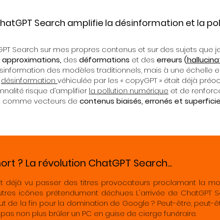
tGPT Search amplifie la désinformation et la pol
PT Search sur mes propres contenus et sur des sujets que je m
s
approximations,
des
déformations
et des
erreurs (
hallucina
ésinformation des modèles traditionnels, mais à une échelle 
a
désinformation
véhiculée par les « copyGPT » était déjà pré
nnalité risque d’amplifier
la pollution numérique
et de renforce
ux comme vecteurs de
contenus biaisés, erronés et superficie
ort ? La révolution ChatGPT Search...
 déjà vu passer des titres provocateurs proclamant la mo
'autres icônes prétendument déchues. L'arrivée de ChatGPT 
ut de la fin pour la domination de Google ? Peut-être, peut-êt
s pas non plus brûler un PC en guise de cierge funéraire.