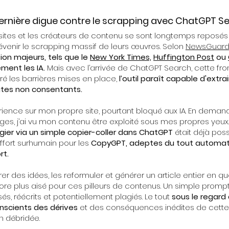
 dernière digue contre le scrapping avec ChatGPT S
 sites et les créateurs de contenu se sont longtemps reposés
évenir le scrapping massif de leurs œuvres. Selon
NewsGuard
ion majeurs, tels que le
New York Times,
Huffington Post
ou
ment les IA.
Mais avec l’arrivée de ChatGPT Search, cette fr
ré les barrières mises en place,
l’outil paraît capable d'extra
ites non consentants.
xpérience sur mon propre site, pourtant bloqué aux IA. En dem
es, j’ai vu mon contenu être exploité sous mes propres yeux. 
agier via un simple copier-coller dans ChatGPT
était déjà poss
fort surhumain pour les
CopyGPT, adeptes du tout automat
rt.
er des idées, les reformuler et générer un article entier en
e plus aisé pour ces pilleurs de contenus. Un simple prompt, 
sés, réécrits et potentiellement plagiés. Le tout
sous le regard
onscients des dérives
et des conséquences inédites de cette
n débridée.